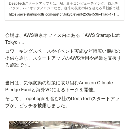
DeepTechスタートアップとは、AI、量子コンピューティング、ロボテ
ィクス、バイオテクノロジーなど、従来の技術の枠を超える革新的で社
会的な課題に取り組む企業です。このような日本が世界的に誇る最先端
https://aws-startup-lofts.com/apj/loft/tokyo/event/253a453b-41ad-4717-bcb6-0c62584e2c71
のDeepTech企業に注目している、グローバルに活躍するベンチャーキ
ャピタリストをお招きしAWS Startup Loft Tokyoにて期待や展望を話し
ていただくと共にスタートアップとの交流の場を設けます。
会場は、AWS東京オフィス内にある「AWS Startup Loft 
Tokyo」。
コワーキングスペースやイベント実施など幅広い機能の
提供を通じ、スタートアップのAWS活用や起業を支援す
る施設です。
当日は、気候変動の対策に取り組むAmazon Climate 
Pledge Fundと海外VCによるトークを開催。
そして、TopoLogicを含む8社のDeepTechスタートアッ
プが、ピッチを披露しました。