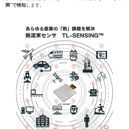
満”で検知
します。