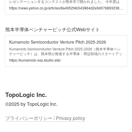
レゼンテーションするコンテストが熊本市で開かれました。 今年度は
世界で１００兆円。２０３５年度には１８０兆円規模へと 成長を維持
https://news.yahoo.co.jp/articles/8a4952f4b543864d2e9d076893238d88f0fc778f
する
熊本半導体ベンチャーピッチ公式Webサイト
Kumamoto Semiconductor Venture Pitch 2025-2026
Kumamoto Semiconductor Venture Pitch 2025-2026（熊本半導体ベン
チャーピッチ）は、熊本県が推進する半導体・周辺領域のスタートアッ
プのための公式ピッチイベントです。合言葉は “Higher Integration,
https://kumamoto-svp.studio.site/
Higher Impact.”。
TopoLogic Inc.
©2025 by TopoLogic Inc.

プライバシーポリシー / Privacy policy