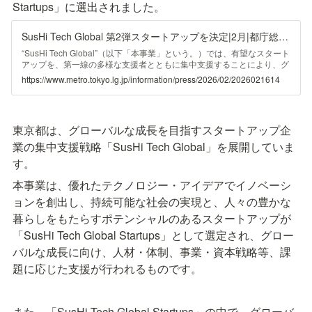
Startups」に選出されました。
SusHi Tech Global 第2弾スタートアップを決定|2月|都庁総合ホームページ
“SusHi Tech Global”（以下「本事業」という。）では、有望なスタート
アップを、第一線の多様な支援者とともに集中支援することにより、グ
ローバルな成長を促し、持続可能な社会の実現と東京の経済の活性化を
https://www.metro.tokyo.lg.jp/information/press/2026/02/2026021614
図り、人々の豊かな暮らしにつなげていくことを目指しています。昨年
12月には、“SusHi Tech Global Startups”の第1弾として、28社を決定
し、支援を開始いたしました。 この度、第2弾として、39社を決定しま
したので、お知らせいたします。今後も、有望企業を順次追加し、グロ
東京都は、グローバルな成長を目指すスタートアップ企
ーバルに飛躍するスタートアップを生み出してまいります。
業の集中支援戦略「SusHi Tech Global」を展開していま
す。
本事業は、優れたテクノロジー・アイデアでイノベーシ
ョンを創出し、持続可能な社会の実現と、人々の豊かな
暮らしをもたらすポテンシャルのあるスタートアップが
「SusHi Tech Global Startups」として選定され、グロー
バルな成長に向け、人材・体制、事業・資本戦略等、課
題に応じた支援が行われるものです。
また、「SusHi Tech Global Startups」の中で、グローバ