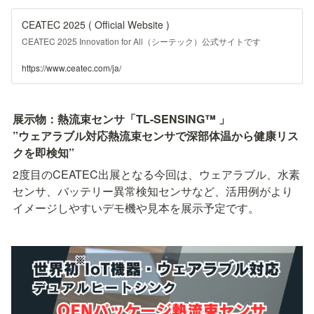
CEATEC 2025 ( Official Website )
CEATEC 2025 Innovation for All（シーテック）公式サイトです
https://www.ceatec.com/ja/
展示物：熱流束センサ「TL-SENSING™ 」

”ウェアラブル対応熱流束センサで深部体温から健康リス
クを即検知”
2度目のCEATEC出展となる今回は、ウェアラブル、水素
センサ、バッテリー異常検知センサなど、活用例がより
イメージしやすいデモ機や見本を展示予定です。