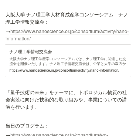
大阪大学 ナノ理工学人材育成産学コンソーシアム｜ナノ
理工学情報交流会：
→
https://www.nanoscience.or.jp/consortium/activity/nano-
information/
ナノ理工学情報交流会
大阪大学ナノ理工学産学コンソーシアムでは、ナノ理工学に関連した交
流会を開催いたします。ナノ理工学情報交流会は、企業と大学の双方か
ら毎回のテーマに即した最先端の研究開発やトピックスなどを紹介し、
https://www.nanoscience.or.jp/consortium/activity/nano-information/
参加者の意見交換、情報交流を行うことを目的と しています。
「量子技術の未来」をテーマに、トポロジカル物質の社
会実装に向けた技術的な取り組みや、事業についての講
演を行います。
当日のプログラム：
→
https://www.nanoscience.or.jp/consortium/wp-