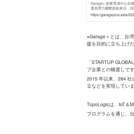
Garage+ 創業育成中心在國家發
選高潛力國際新創來台，與
力產業資源。
https://garageplus.asia/20
※Garage＋とは
援を目的に立ち上げ
「STARTUP GL
プ企業との橋渡しで
2015 年以来、2
立などを実現してい
TopoLogicは、IoT
プログラムを通じ、