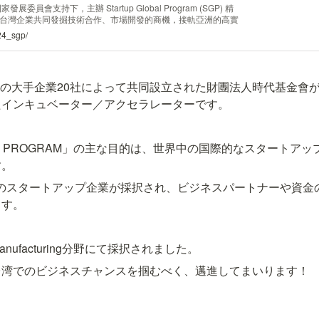
展委員會支持下，主辦 Startup Global Program (SGP) 精
台灣企業共同發掘技術合作、市場開發的商機，接軌亞洲的高實
24_sgp/
、台湾の大手企業20社によって共同設立された財團法人時代基金會
たインキュベーター／アクセラレーターです。
OBAL PROGRAM」の主な目的は、世界中の国際的なスタートア
す。
84 社のスタートアップ企業が採択され、ビジネスパートナーや資
ます。
＆Manufacturing分野にて採択されました。
台湾でのビジネスチャンスを掴むべく、邁進してまいります！