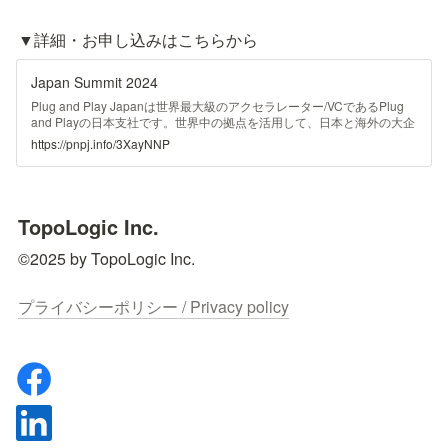
Japan Summit 2024
Plug and Play Japanは世界最大級のアクセラレーター/VCであるPlug
and Playの日本支社です。世界中の拠点を活用して、日本と海外の大企
業とスタートアップの架け橋となり、日本のグローバル・エコシステム
https://pnpj.info/3XayNNP
構築に貢献し続けます
TopoLogic Inc.
©2025 by TopoLogic Inc.

プライバシーポリシー / Privacy policy