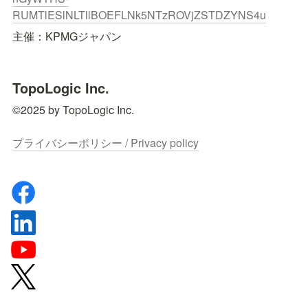
RUMTlESlNLTllBOEFLNk5NTzROVjZSTDZYNS4u
主催：KPMGジャパン
TopoLogic Inc.
©2025 by TopoLogic Inc.

プライバシーポリシー / Privacy policy